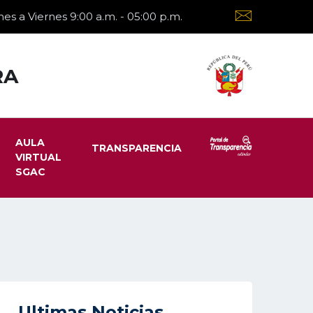
es a Viernes 9:00 a.m. - 05:00 p.m.
RA
AULA
TRANSPARENCIA
VIRTUAL
SGAC
Ultimas Noticias