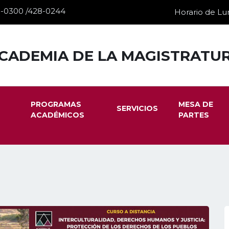
28-0300 /428-0244
Horario de Lun
CADEMIA DE LA MAGISTRATU
PROGRAMAS
MESA DE
SERVICIOS
ACADÉMICOS
PARTES