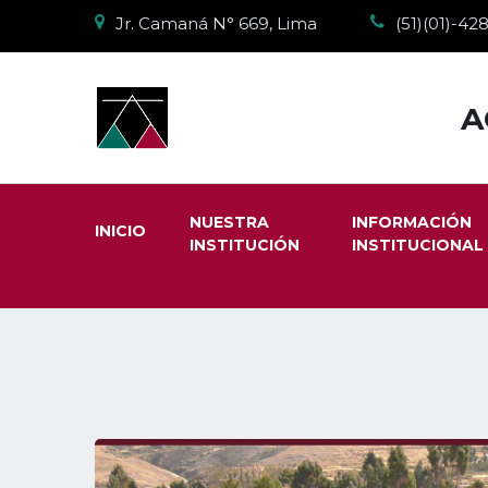
Jr. Camaná N° 669, Lima
(51)(01)-4
A
NUESTRA
INFORMACIÓN
INICIO
INSTITUCIÓN
INSTITUCIONAL