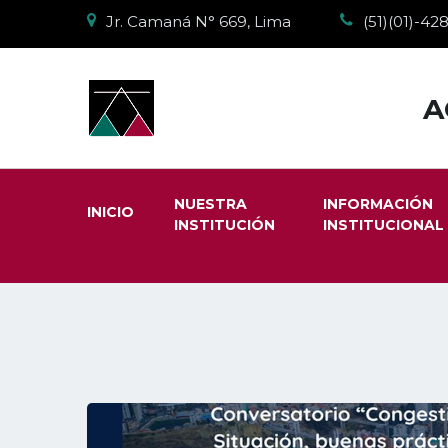
Jr. Camaná N° 669, Lima
(51)(01)-4
A
NUESTRA
INFORMACIÓN
INICIO
INSTITUCIÓN
INSTITUCIONAL