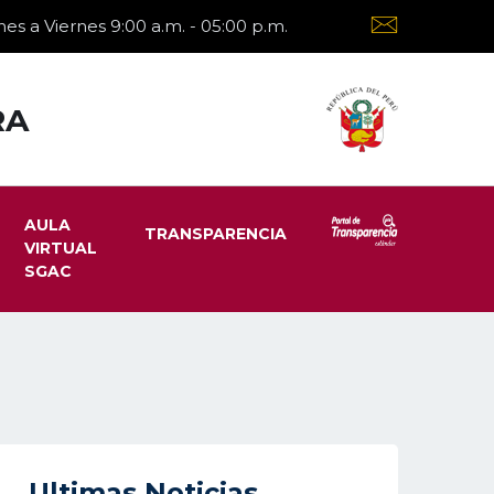
es a Viernes 9:00 a.m. - 05:00 p.m.
RA
AULA
TRANSPARENCIA
VIRTUAL
SGAC
Ultimas Noticias