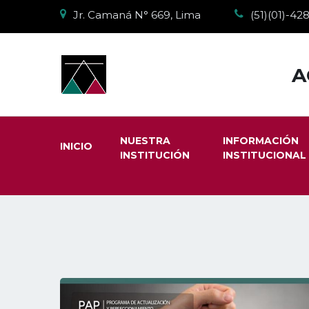
Jr. Camaná N° 669, Lima
(51)(01)-4
A
NUESTRA
INFORMACIÓN
INICIO
INSTITUCIÓN
INSTITUCIONAL