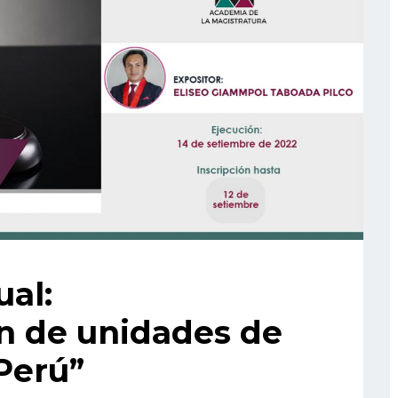
ual:
n de unidades de
 Perú”