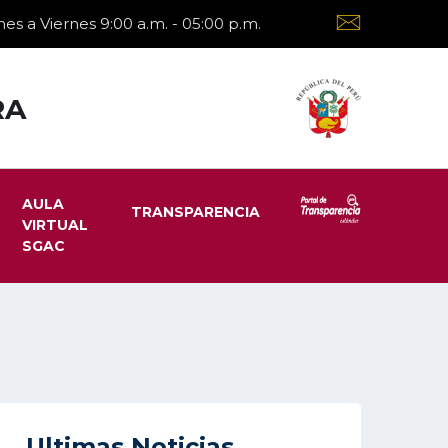
es a Viernes 9:00 a.m. - 05:00 p.m.
RA
AULA
TRANSPARENCIA
VIRTUAL
SGAC
Ultimas Noticias