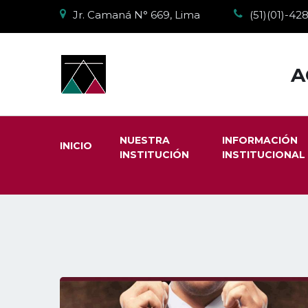
Jr. Camaná N° 669, Lima
(51)(01)-4
A
NUESTRA
INFORMACIÓN
INICIO
INSTITUCIÓN
INSTITUCIONAL