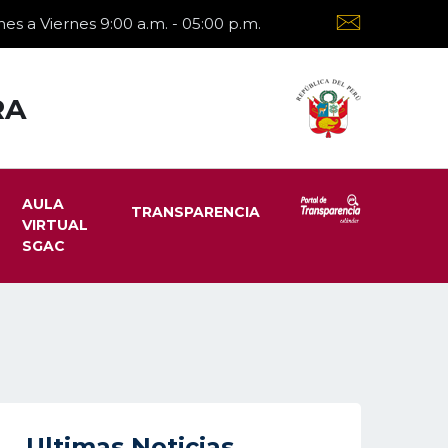
es a Viernes 9:00 a.m. - 05:00 p.m.
RA
AULA
TRANSPARENCIA
VIRTUAL
SGAC
Ultimas Noticias