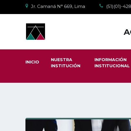
Jr. Camaná N° 669, Lima
(51)(01)-4
A
NUESTRA
INFORMACIÓN
INICIO
INSTITUCIÓN
INSTITUCIONAL