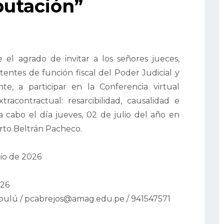
putación”
 el agrado de invitar a los señores jueces,
sistentes de función fiscal del Poder Judicial y
nte, a participar en la Conferencia virtual
extracontractual: resarcibilidad, causalidad e
a cabo el día jueves, 02 de julio del año en
erto Beltrán Pacheco.
lio de 2026
026
rbulú / pcabrejos@amag.edu.pe / 941547571