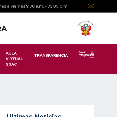
es a Viernes 9:00 a.m. - 05:00 p.m.
RA
AULA
TRANSPARENCIA
VIRTUAL
SGAC
Ultimas Noticias