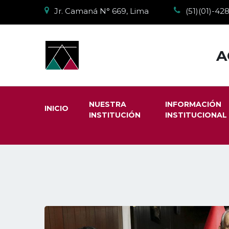
Jr. Camaná N° 669, Lima
(51)(01)-4
A
NUESTRA
INFORMACIÓN
INICIO
INSTITUCIÓN
INSTITUCIONAL