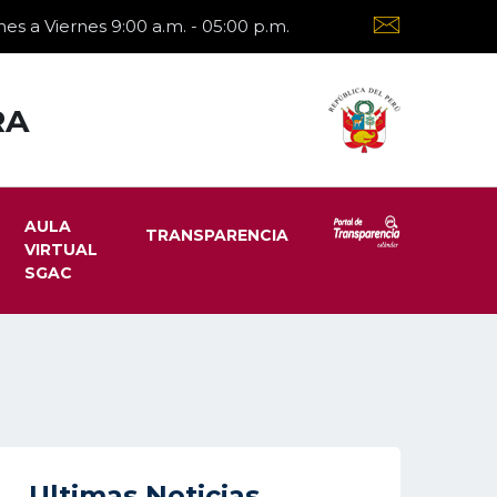
es a Viernes 9:00 a.m. - 05:00 p.m.
RA
AULA
TRANSPARENCIA
VIRTUAL
SGAC
Ultimas Noticias