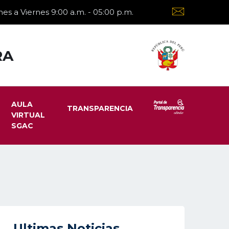
es a Viernes 9:00 a.m. - 05:00 p.m.
RA
AULA
TRANSPARENCIA
VIRTUAL
SGAC
Ultimas Noticias