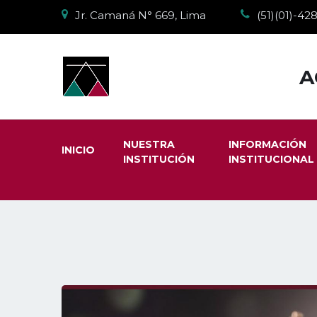
Jr. Camaná N° 669, Lima
(51)(01)-4
A
NUESTRA
INFORMACIÓN
INICIO
INSTITUCIÓN
INSTITUCIONAL