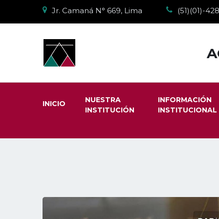
Jr. Camaná N° 669, Lima
(51)(01)-4
A
NUESTRA
INFORMACIÓN
INICIO
INSTITUCIÓN
INSTITUCIONAL