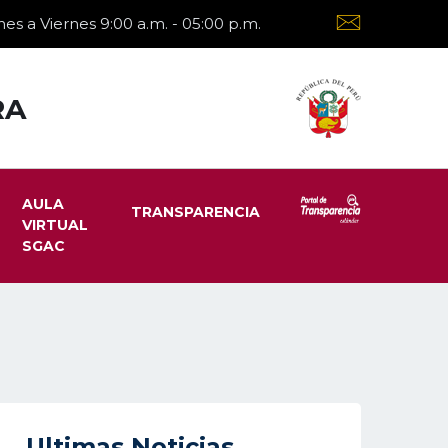
es a Viernes 9:00 a.m. - 05:00 p.m.
RA
AULA
TRANSPARENCIA
VIRTUAL
SGAC
Ultimas Noticias