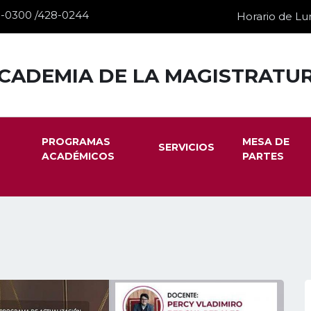
28-0300 /428-0244
Horario de Lun
CADEMIA DE LA MAGISTRATU
PROGRAMAS
MESA DE
SERVICIOS
ACADÉMICOS
PARTES