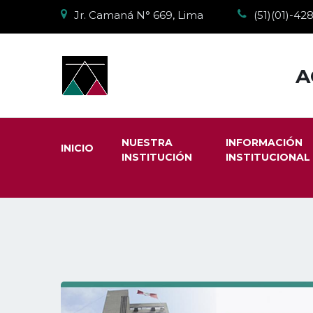
Jr. Camaná N° 669, Lima
(51)(01)-4
A
NUESTRA
INFORMACIÓN
INICIO
INSTITUCIÓN
INSTITUCIONAL