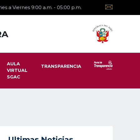
es a Viernes 9:00 a.m. - 05:00 p.m.
RA
AULA
TRANSPARENCIA
VIRTUAL
SGAC
Ultimas Noticias