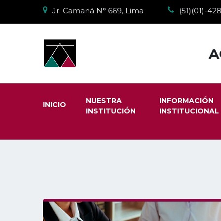
Jr. Camaná N° 669, Lima
(51)(01)-4
A
NUESTRA
INFORMACIÓN
INICIO
INSTITUCIÓN
INSTITUCIONAL