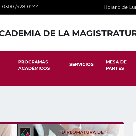
28-0300 /428-0244
Horario de Lun
CADEMIA DE LA MAGISTRATU
PROGRAMAS
MESA DE
SERVICIOS
ACADÉMICOS
PARTES