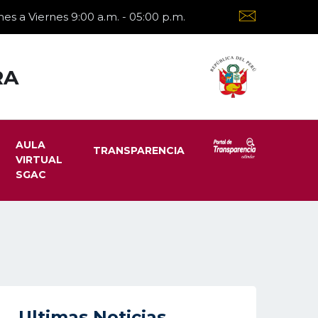
es a Viernes 9:00 a.m. - 05:00 p.m.
RA
AULA
TRANSPARENCIA
VIRTUAL
SGAC
Ultimas Noticias