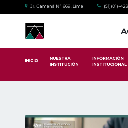
Jr. Camaná N° 669, Lima
(51)(01)-4
A
NUESTRA
INFORMACIÓN
INICIO
INSTITUCIÓN
INSTITUCIONAL