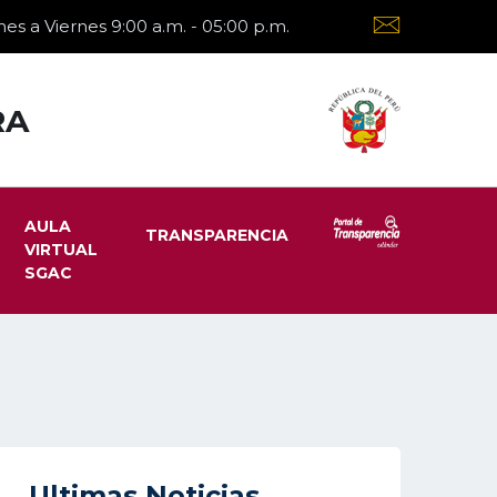
es a Viernes 9:00 a.m. - 05:00 p.m.
RA
AULA
TRANSPARENCIA
VIRTUAL
SGAC
Ultimas Noticias