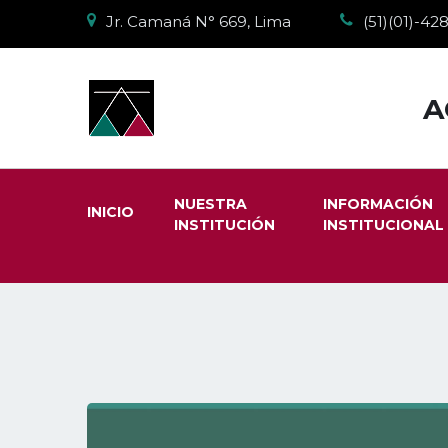
Jr. Camaná N° 669, Lima
(51)(01)-4
A
NUESTRA
INFORMACIÓN
INICIO
INSTITUCIÓN
INSTITUCIONAL