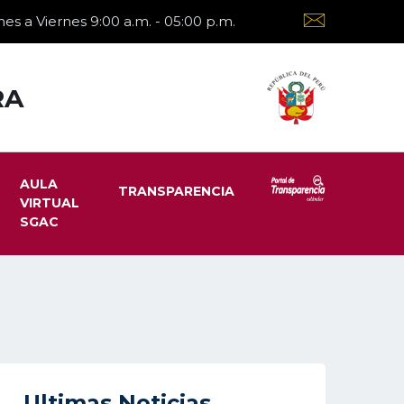
es a Viernes 9:00 a.m. - 05:00 p.m.
RA
AULA
TRANSPARENCIA
VIRTUAL
SGAC
Ultimas Noticias