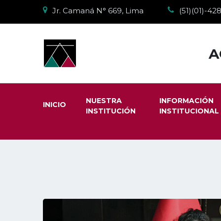
Jr. Camaná N° 669, Lima
(51)(01)-4
A
NUESTRA
INFORMACIÓN
INICIO
INSTITUCIÓN
INSTITUCIONAL