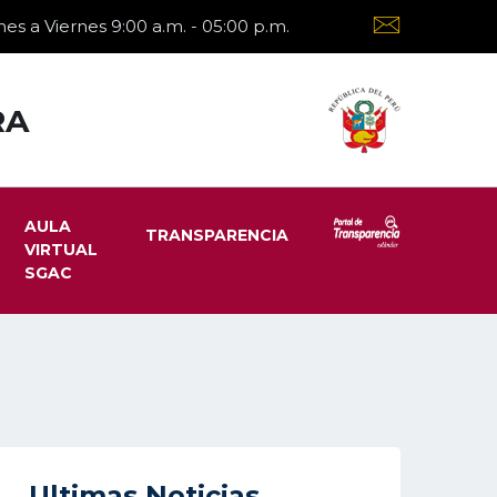
es a Viernes 9:00 a.m. - 05:00 p.m.
RA
AULA
TRANSPARENCIA
VIRTUAL
SGAC
Ultimas Noticias