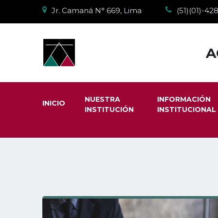
Jr. Camaná N° 669, Lima
(51)(01)-4
A
NUESTRA
INFORMACIÓN
INICIO
INSTITUCIÓN
INSTITUCIONAL