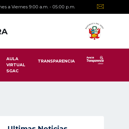
es a Viernes 9:00 a.m. - 05:00 p.m.
RA
AULA
TRANSPARENCIA
VIRTUAL
SGAC
Ultimas Noticias