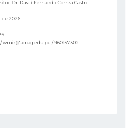
ositor: Dr. David Fernando Correa Castro
o de 2026
26
a / wruiz@amag.edu.pe / 960157302